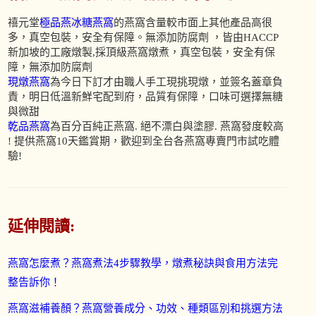
禧元堂
極品燕冰糖燕窩
的燕窩含量較市面上其他產品高很
多，真空包裝，安全有保障。無添加防腐劑 ，皆由HACCP
新加坡的工廠燉製,採頂級燕窩燉煮，真空包裝，安全有保
障，無添加防腐劑
現燉燕窩
為今日下訂才由職人手工現挑現燉，並簽名蓋章負
責，明日低溫新鮮宅配到府，品質有保障，口味可選擇無糖
與微甜
乾品燕窩
為百分百純正燕窩. 絕不漂白與塗膠. 燕窩發度較高
! 提供燕窩10天鑑賞期，歡迎到全台各燕窩專賣門市試吃體
驗!
延伸閱讀:
燕窩怎麼煮？燕窩煮法4步驟教學，燉煮秘訣與食用方法完
整告訴你！
燕窩滋補養顏？燕窩營養成分、功效、種類區別和挑選方法