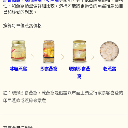
即食燕窩
、
現燉燕窩
、
乾燕窩
等類別。以下依照燕窩價格、便利
性、和燕窩類型做詳細比較，這樣才能將更適合的燕窩推薦給自
己和珍愛的親友。
換算每單位燕窩價格
冰糖燕窩
即食燕窩
現燉即食燕
乾燕窩
窩
註：現燉即食燕窩，乾燕窩是假設以市面上頗受行家食客喜愛的
印尼燕條或燕碎來燉煮