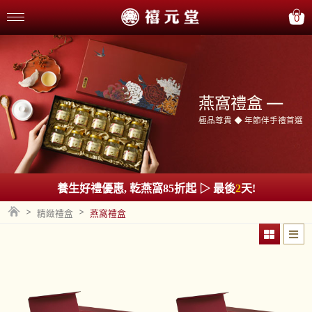
0
燕窩禮盒 —
極品尊貴 ◆ 年節伴手禮首選
養生好禮優惠, 乾燕窩85折起 ▷ 最後
2
天!
>
>
精緻禮盒
燕窩禮盒