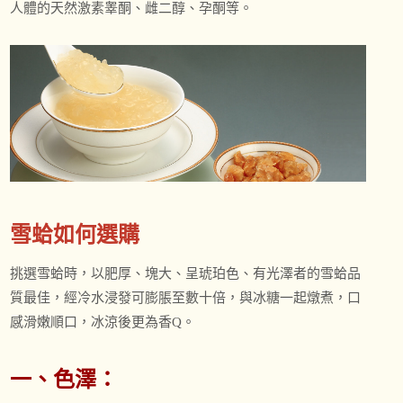
人體的天然激素睾酮、雌二醇、孕酮等。
雪蛤如何選購
挑選雪蛤時，以肥厚、塊大、呈琥珀色、有光澤者的雪蛤品
質最佳，經冷水浸發可膨脹至數十倍，與冰糖一起燉煮，口
感滑嫩順口，冰涼後更為香Q。
一、色澤：