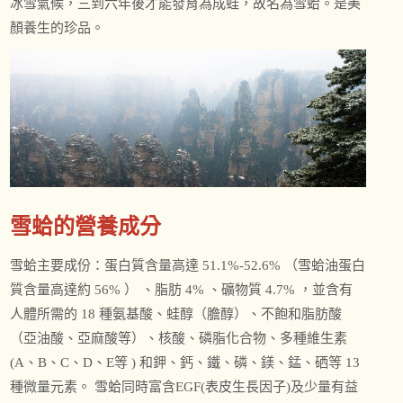
冰雪氣候，三到六年後才能發育為成蛙，故名為雪蛤。是美
顏養生的珍品。
雪蛤的營養成分
雪蛤主要成份：蛋白質含量高達 51.1%-52.6% （雪蛤油蛋白
質含量高達約 56% ） 、脂肪 4% 、礦物質 4.7% ，並含有
人體所需的 18 種氨基酸、蛙醇（膽醇）、不飽和脂肪酸
（亞油酸、亞麻酸等）、核酸、磷脂化合物、多種維生素
(A、B、C、D、E等 ) 和鉀、鈣、鐵、磷、鎂、錳、硒等 13
種微量元素。 雪蛤同時富含EGF(表皮生長因子)及少量有益