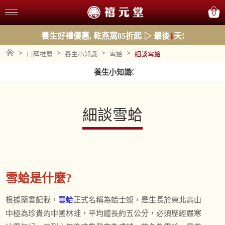
0
養生好禮優惠, 乾燕窩85折起 ▷ 最後
1
天!
>
>
>
>
口碑推薦
養生小知識
雪蛤
細談雪蛤
養生小知識
細談雪蛤
雪蛤是什麼?
根據藥書記載，
雪蛤
正式名稱為蛤士蟆，是生長於東北高山
中極為珍貴的中國林蛙，平均體長約五公分，必須歷經嚴寒