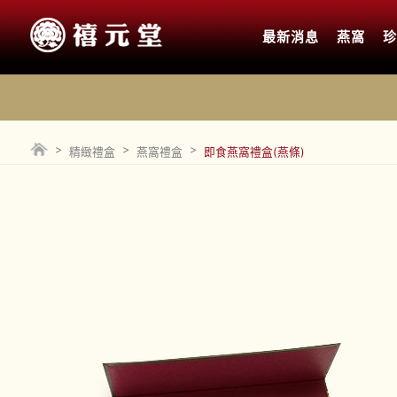
最新消息
燕窩
>
>
>
精緻禮盒
燕窩禮盒
即食燕窩禮盒(燕條)