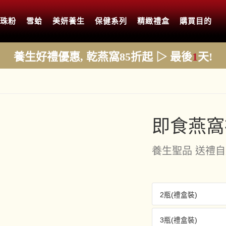
珍珠粉
雪蛤
美妍養生
保健系列
精緻禮盒
購買目的
養生好禮優惠, 乾燕窩85折起 ▷ 最後
1
天!
即食燕窩
養生聖品 送禮
2瓶(禮盒裝)
3瓶(禮盒裝)