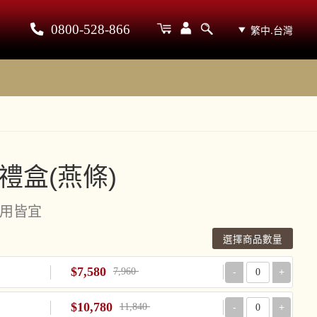
0800-528-866
繁中.台灣
禮盒(燕條)
自用皆宜
選擇商品數量
$7,580
7,960
-
+
$10,780
11,840
-
+