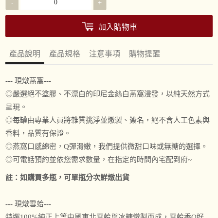
-
+
加入購物車
產品說明
產品規格
注意事項
購物提醒
--- 現燉燕窩---
◎嚴選絕不塗膠、不漂白的印尼金絲白燕窩浸發，以純天然方式
呈現。
◎每罐由專業人員將雜質挑淨並燉製、簽名，絕不含人工色素與
香料，品質有保證。
◎燕窩口感綿密，Q彈滑嫩，我們提供微甜口味或無糖的選擇。
◎可電話預約並依您需求數量，在指定的時間內宅配到府~
註：如購買多瓶，可單瓶分次鮮燉出貨
--- 現燉雪蛤---
特選100%純正上等中國東北雪蛤與冰糖燉製而成，雪蛤香Q好