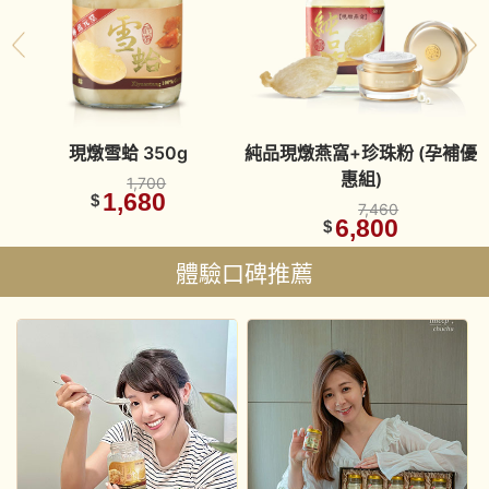
1
現燉雪蛤 350g
純品現燉燕窩+珍珠粉 (孕補優
惠組)
1,700
1,680
$
7,460
6,800
$
體驗口碑推薦