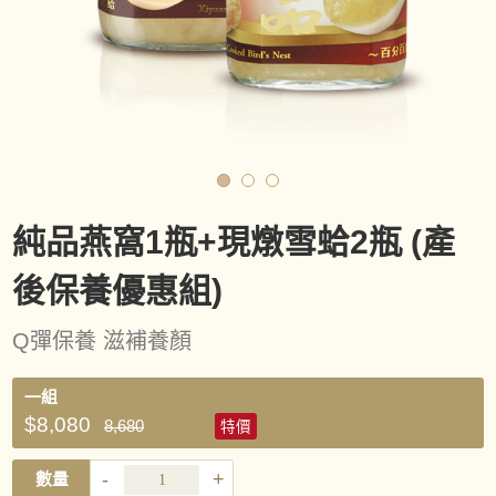
純品燕窩1瓶+現燉雪蛤2瓶 (產
後保養優惠組)
Q彈保養 滋補養顏
一組
$8,080
8,680
特價
-
+
數量