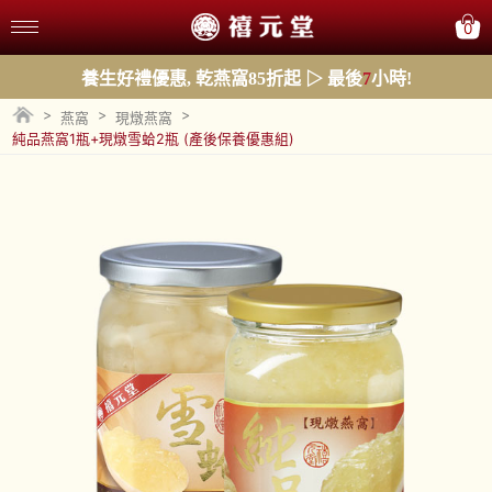
0
養生好禮優惠, 乾燕窩85折起 ▷ 最後
7
小時!
>
>
>
燕窩
現燉燕窩
純品燕窩1瓶+現燉雪蛤2瓶 (產後保養優惠組)