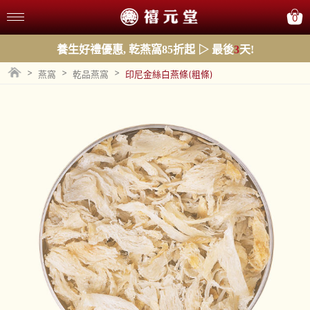
0
養生好禮優惠, 乾燕窩85折起 ▷ 最後
3
天!
>
>
>
燕窩
乾品燕窩
印尼金絲白燕條(粗條)