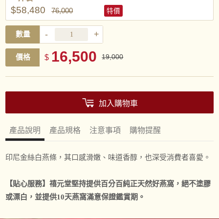
$58,480
76,000
特價
-
+
數量
16,500
價格
$
19,000
加入購物車
產品說明
產品規格
注意事項
購物提醒
印尼金絲白燕條，其口感滑嫩、味道香醇，也深受消費者喜愛。
【貼心服務】禧元堂堅持提供百分百純正天然好燕窩，絕不塗膠
或漂白，並提供10天燕窩滿意保證鑑賞期。