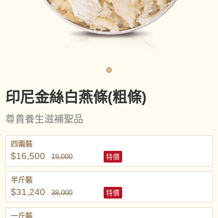
印尼金絲白燕條(粗條)
尊貴養生滋補聖品
四兩裝
$16,500
19,000
特價
半斤裝
$31,240
38,000
特價
一斤裝