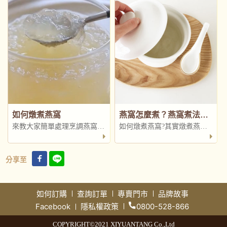
如何燉煮燕窩
燕窩怎麼煮？燕窩煮法4步驟教學，燉煮秘訣與食用方法完整告訴你
來教大家簡單處理烹調燕窩，
如何燉煮燕窩?其實燉煮燕窩
只要挪出一點時間，自製燕窩
非常簡單，只要照下列4個步
真的非常簡單，且風味更是新
驟燉煮即可
分享至
鮮甘醇，甜度也可以自己來調
整....
如何訂購
查詢訂單
專賣門市
品牌故事
Facebook
隱私權政策
0800-528-866
COPYRIGHT©2021 XIYUANTANG Co.,Ltd