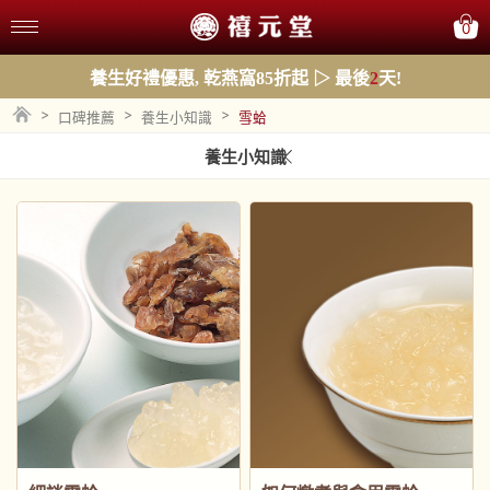
0
養生好禮優惠, 乾燕窩85折起 ▷ 最後
2
天!
>
>
>
口碑推薦
養生小知識
雪蛤
養生小知識