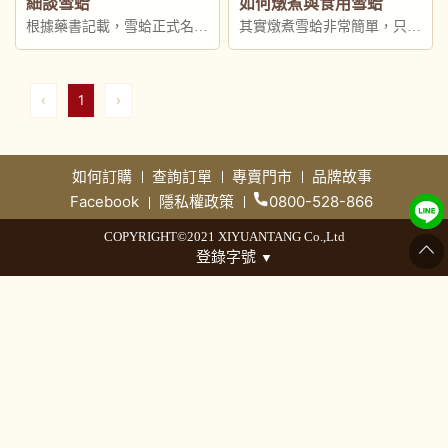
細談雪蛤
如何燉煮與食用雪蛤
根據藥書記載，雪蛤正式名稱
其實燉煮雪蛤非常簡單，只要
為蛤士蟆，是生長於東北高山
照下列3個步驟燉煮即可:
中極為珍貴的中國林蛙
‹
1
›
如何訂購
查詢訂單
專賣門市
品牌故事
Facebook
隱私權政策
0800-528-866
COPYRIGHT©2021 XIYUANTANG Co.,Ltd
登錄字號
▼