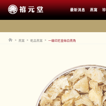
最新消息
燕窩
>
>
>
燕窩
乾品燕窩
一級印尼金絲白燕角