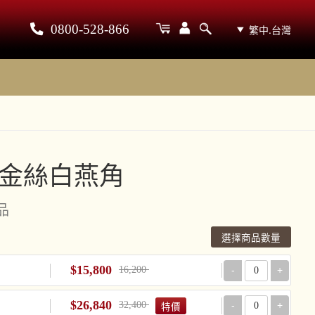
0800-528-866
繁中.台灣
金絲白燕角
品
選擇商品數量
$15,800
16,200
-
+
$26,840
32,400
-
+
特價