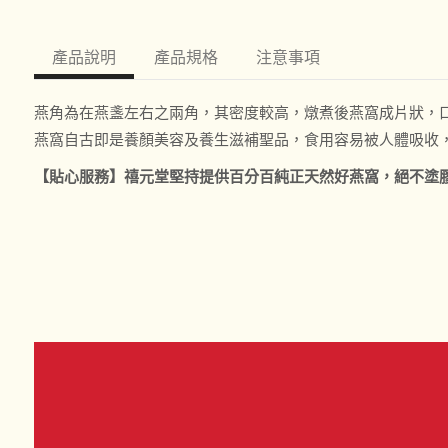
產品說明
產品規格
注意事項
燕角為在燕盞左右之兩角，其密度較高，燉煮後燕窩成片狀，
燕窩自古即是養顏美容及養生滋補聖品，食用容易被人體吸收
【貼心服務】禧元堂堅持提供百分百純正天然好燕窩，絕不塗膠