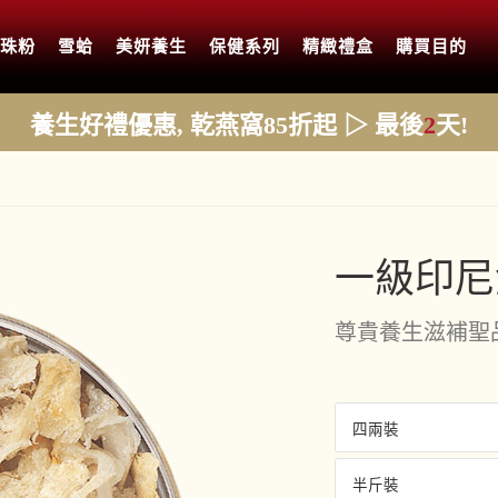
珍珠粉
雪蛤
美妍養生
保健系列
精緻禮盒
購買目的
養生好禮優惠, 乾燕窩85折起 ▷ 最後
2
天!
一級印尼
尊貴養生滋補聖
四兩裝
半斤裝