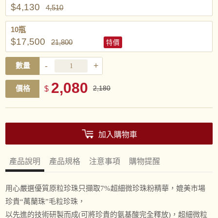
$4,130
4,510
10瓶
$17,500
21,800
特價
-
+
數量
2,080
價格
$
2,180
加入購物車
產品說明
產品規格
注意事項
購物提醒
用心嚴選優質原粒珍珠只擷取7%超細微珍珠粉精華，媲美市場
珍貴“萬蘭珠”毛粒珍珠，
以先進的技術研製而成(可將珍貴的氨基酸完全釋放)，超細微粒