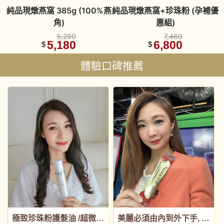
生
純品現燉燕窩 385g (100%燕
純品現燉燕窩+珍珠粉 (孕補優
角)
惠組)
5,280
7,460
5,180
6,800
$
$
體驗口碑推薦
極致珍珠粉護髮油 /超微極細珍珠粉 ,由內而外寵愛自己
美麗必須由內到外下手, 禧元堂 燕窩膠原飲