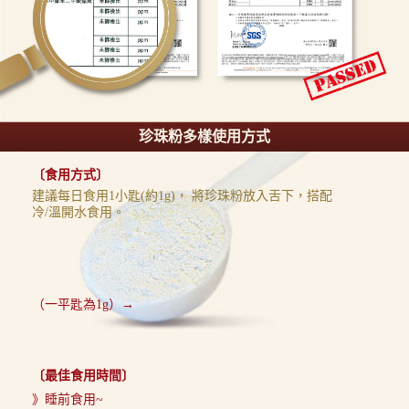
珍珠粉多樣使用方式
〔食用方式〕
建議每日食用1小匙(約1g)，
將珍珠粉放入舌下，搭配
冷/溫開水
食用。
（一平匙為1g）→
〔最佳食用時間〕
》睡前食用~