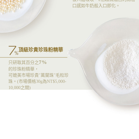
口感如牛奶般入口即化。
頂級珍貴珍珠粉精華
7%
只研取其百分之
的珍珠粉精華，
可媲美市場珍貴"萬蘭珠"毛粒珍
珠。
(市場價格30g為NT$5,000-
10,000之間)