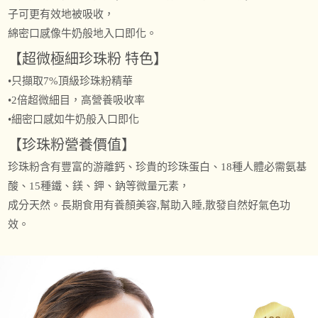
子可更有效地被吸收，
綿密口感像牛奶般地入口即化。
【超微極細珍珠粉 特色】
•只擷取7%頂級珍珠粉精華
•2倍超微細目，高營養吸收率
•細密口感如牛奶般入口即化
【珍珠粉營養價值】
珍珠粉含有豐富的游離鈣、珍貴的珍珠蛋白、18種人體必需氨基
酸、15種鐵、鎂、鉀、鈉等微量元素，
成分天然。長期食用有養顏美容,幫助入睡,散發自然好氣色功
效。