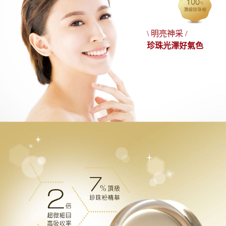
\ 明亮神采 /
珍珠光澤好氣色