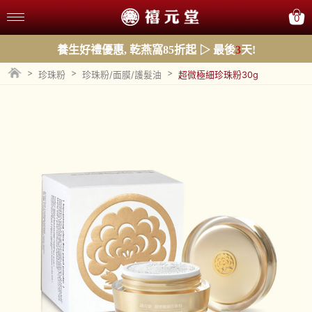
0
養生好禮優惠, 乾燕窩85折起 ▷ 最後
3
天!
>
>
>
珍珠粉
珍珠粉/面膜/護髮油
超微極細珍珠粉30g