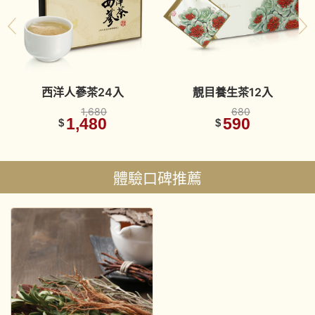
g
西洋人蔘茶24入
靚目養生茶12入
1,680
680
1,480
590
$
$
體驗口碑推薦