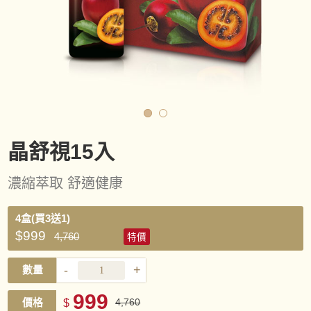
晶舒視15入
濃縮萃取 舒適健康
4盒(買3送1)
$999
4,760
特價
-
+
數量
999
價格
$
4,760