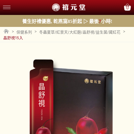
0
養生好禮優惠, 乾燕窩85折起 ▷ 最後
7
小時!
>
>
>
保健系列
冬蟲夏草/紅景天/大紅麴/晶舒視/益生菌/藏紅花
晶舒視15入