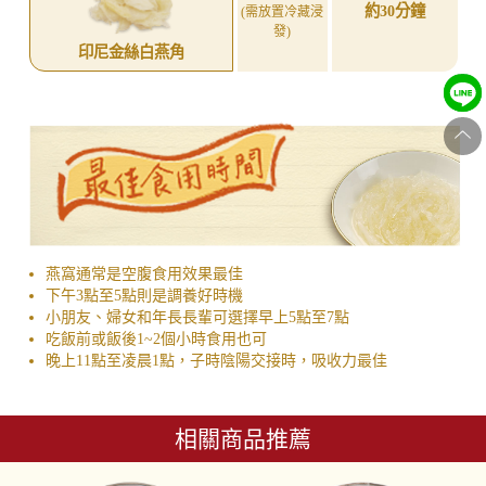
約30分鐘
(需放置冷藏浸
發)
印尼金絲白燕角
燕窩通常是空腹食用效果最佳
下午3點至5點則是調養好時機
小朋友、婦女和年長長輩可選擇早上5點至7點
吃飯前或飯後1~2個小時食用也可
晚上11點至凌晨1點，子時陰陽交接時，吸收力最佳
相關商品推薦