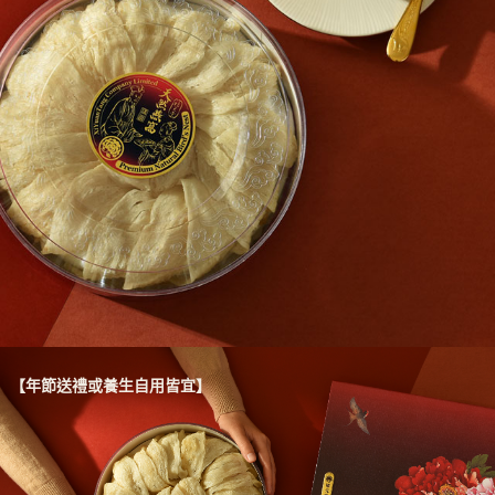
【年節送禮或養生自用皆宜】