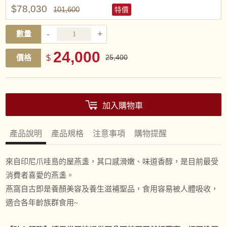
$78,030
101,600
特價
-
+
數量
24,000
價格
$
25,400
加入購物車
產品說明
產品規格
注意事項
購物提醒
來自印尼爪哇島的屋燕盞，其口感滑嫩、味道香醇，是目前最受
消費者喜愛的燕盞。
燕窩自古即是養顏美容及養生滋補聖品，食用容易被人體吸收，
適合各年齡族群食用~