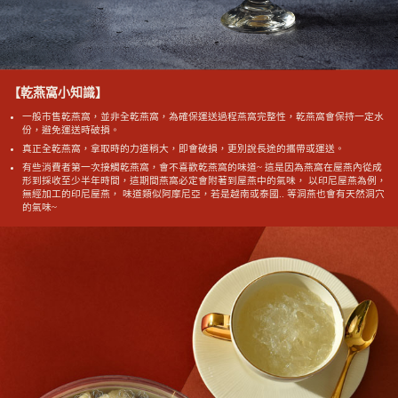
【乾燕窩小知識】
一般市售乾燕窩，並非全乾燕窩，為確保運送過程燕窩完整性，乾燕窩會保持一定水
份，避免運送時破損。
真正全乾燕窩，拿取時的力道稍大，即會破損，更別說長途的攜帶或運送。
有些消費者第一次接觸乾燕窩，會不喜歡乾燕窩的味道~ 這是因為燕窩在屋燕內從成
形到採收至少半年時間，這期間燕窩必定會附著到屋燕中的氣味， 以印尼屋燕為例，
無經加工的印尼屋燕， 味道類似阿摩尼亞，若是越南或泰國.. 等洞燕也會有天然洞穴
的氣味~