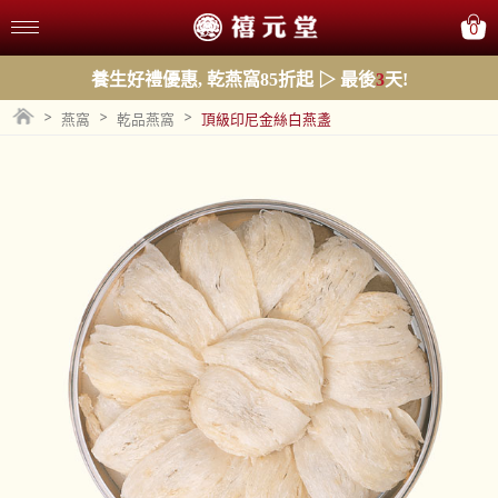
0
養生好禮優惠, 乾燕窩85折起 ▷ 最後
3
天!
>
>
>
燕窩
乾品燕窩
頂級印尼金絲白燕盞