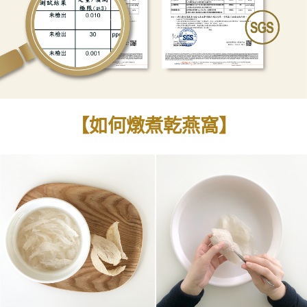
【如何燉煮乾燕窩】