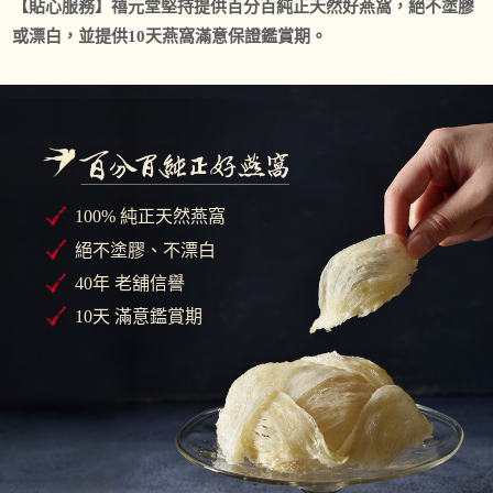
【貼心服務】禧元堂堅持提供百分百純正天然好燕窩，絕不塗膠
或漂白，並提供10天燕窩滿意保證鑑賞期。
100% 純正天然燕窩
絕不塗膠、不漂白
40年 老舖信譽
10天 滿意鑑賞期