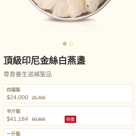
頂級印尼金絲白燕盞
尊貴養生滋補聖品
四兩裝
$24,000
25,400
半斤裝
$41,184
50,800
特價
一斤裝