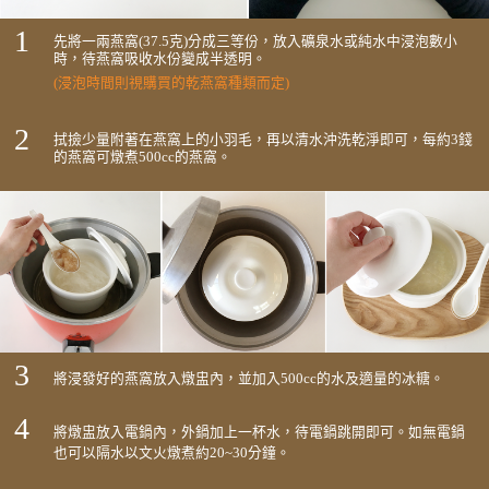
1
先將一兩燕窩(37.5克)分成三等份，放入礦泉水或純水中浸泡數小
時，待燕窩吸收水份變成半透明。
(浸泡時間則視購買的乾燕窩種類而定)
2
拭撿少量附著在燕窩上的小羽毛，再以清水沖洗乾淨即可，每約3錢
的燕窩可燉煮500cc的燕窩。
3
將浸發好的燕窩放入燉盅內，並加入500cc的水及適量的冰糖。
4
將燉盅放入電鍋內，外鍋加上一杯水，待電鍋跳開即可。如無電鍋
也可以隔水以文火燉煮約20~30分鐘。