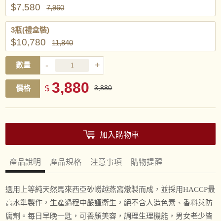
$7,580
7,960
3瓶(禮盒裝)
$10,780
11,840
-
+
數量
3,880
價格
$
3,880
加入購物車
產品說明
產品規格
注意事項
購物提醒
選用上等純天然馬來西亞砂嶗越燕窩燉製而成，並採用HACCP最
高水準製作，生產過程中嚴謹衛生，絕不含人造色素、香料與防
腐劑。每日早晚一匙，可養顏美容，調理生理機能，男女老少皆