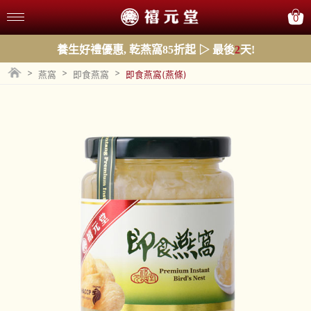
0
養生好禮優惠, 乾燕窩85折起 ▷ 最後
2
天!
>
>
>
燕窩
即食燕窩
即食燕窩(燕條)