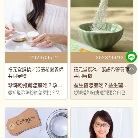
2023/06/12
2023/06/12
禧元堂撰稿／張語希營養師
禧元堂撰稿／張語希營養師
共同審稿
共同審稿
珍珠粉推薦怎麼吃？孕婦可以吃嗎？完整注意事項與選購技巧解析
益生菌怎麼吃？益生菌推薦吃法＋3大挑選原則完整解析！
想知道珍珠粉該怎麼挑？又該
想知道如何挑選到適合自己的
怎麼吃、吃哪種較好？本篇將
益生菌產品，本文告訴你益生
從頭介紹珍珠粉，讓你一次搞
菌推薦吃法及挑選原則
懂珍珠粉的祕密