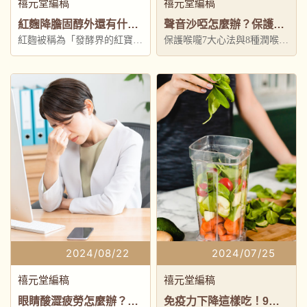
禧元堂編稿
禧元堂編稿
紅麴降膽固醇外還有什麼好處?紅麴5大功效、3個挑選重點與3種食用禁忌一次看
聲音沙啞怎麼辦？保護喉嚨7大心法與8種潤喉食物推薦
紅麴被稱為「發酵界的紅寶
保護喉嚨7大心法與8種潤喉食
石」
物推薦
2024/08/22
2024/07/25
禧元堂編稿
禧元堂編稿
眼睛酸澀疲勞怎麼辦？８招護眼方法自救與７種護眼食物推薦
免疫力下降這樣吃！9種增加免疫力食物和５種簡單提升抵抗力方法推薦