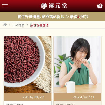
0
養生好禮優惠, 乾燕窩85折起 ▷ 最後
4
小時!
>
>
口碑推薦
飲食營養建議
2024/09/22
2024/08/21