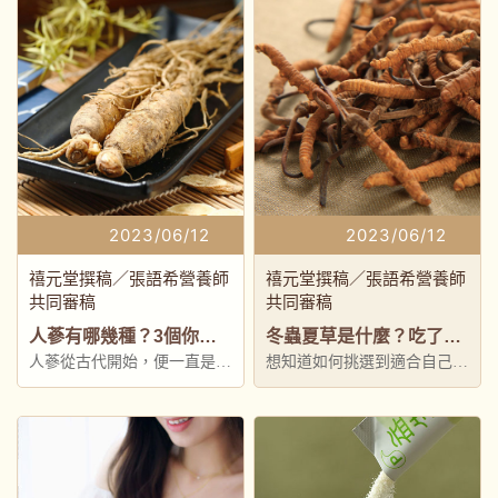
2023/06/12
2023/06/12
禧元堂撰稿／張語希營養師
禧元堂撰稿／張語希營養師
共同審稿
共同審稿
人蔘有哪幾種？3個你必須知道的人蔘吃法大公開！
冬蟲夏草是什麼？吃了又有什麼用？細談冬蟲夏草食用方法
人蔘從古代開始，便一直是人
想知道如何挑選到適合自己的
們心中的養生佳品
益生菌產品，本文告訴你益生
菌推薦吃法及挑選原則