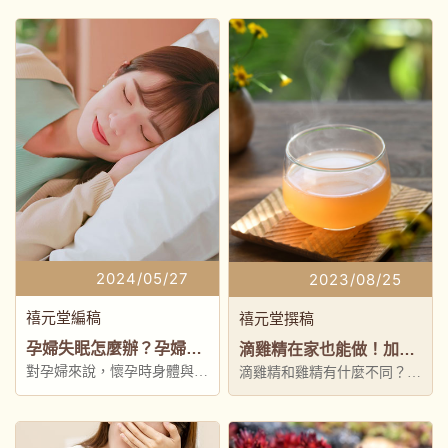
身體負擔？
隨著孕期出現的身體變化與種
種不適，卻也讓人十分難受
2024/05/27
2023/08/25
禧元堂編稿
禧元堂撰稿
孕婦失眠怎麼辦？孕婦失眠原因，助眠食品與改善7大心法1次解析
滴雞精在家也能做！加碼4道滴雞精食譜，輕鬆補充滴雞精多種營養素
對孕婦來說，懷孕時身體與心
滴雞精和雞精有什麼不同？滴
理狀態的種種變化，可能都會
雞精到底有什麼營養價值？除
造成壓力與疲憊
了直接飲用，還能怎麼應用滴
雞精，讓家人吃不膩又吃得健