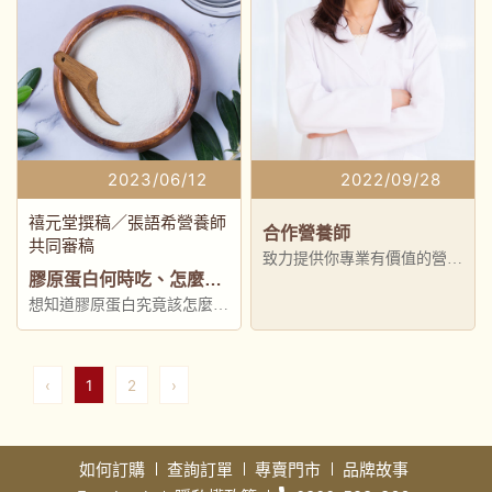
2023/06/12
2022/09/28
禧元堂撰稿／張語希營養師
合作營養師
共同審稿
致力提供你專業有價值的營養
膠原蛋白何時吃、怎麼吃？營養師告訴你吃法3重點及推薦食物 - 禧元堂
飲食資訊, 提升健康質感生活!
想知道膠原蛋白究竟該怎麼
吃、何時吃，那就不要錯過本
文介紹
‹
1
2
›
如何訂購
查詢訂單
專賣門市
品牌故事