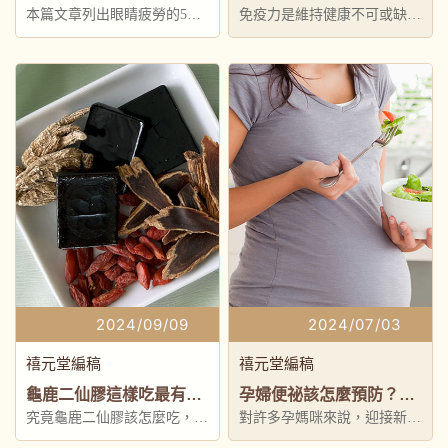
本篇文章列出眼睛疲勞的5種
免疫力是維持健康不可或缺的
主要成因，提供護眼方法，護
關鍵
眼食物
2024/09/09
2024/07/03
禧元堂編稿
禧元堂編稿
龜鹿二仙膠這樣吃最有效！功效、吃法、適合族群懶人包
孕婦便祕該怎麼預防？吃益生菌有用嗎？孕婦便秘成因到改善方法全解析
究竟龜鹿二仙膠該怎麼吃，才
對許多孕媽咪來說，迎接新生
能真正幫助健康，又不會加重
命的期待固然讓人喜悅，但是