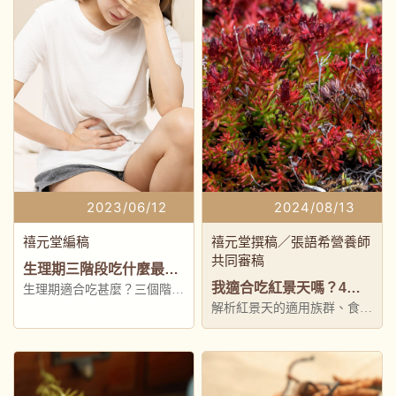
康開心？
2023/06/12
2024/08/13
禧元堂編稿
禧元堂撰稿／張語希營養師
共同審稿
生理期三階段吃什麼最好？經期飲食指南與推薦補品一次看
我適合吃紅景天嗎？4大推薦補充紅景天族群與食用禁忌解析
生理期適合吃甚麼？三個階段
解析紅景天的適用族群、食用
的重點都不同
方法與禁忌，幫助你買對、吃
對、補充身體所需！