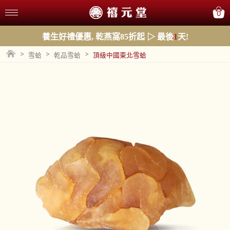
0
養生好禮優惠, 乾燕窩85折起 ▷ 最後
1
天!
>
>
>
雪蛤
乾品雪蛤
頂級中國東北雪蛤