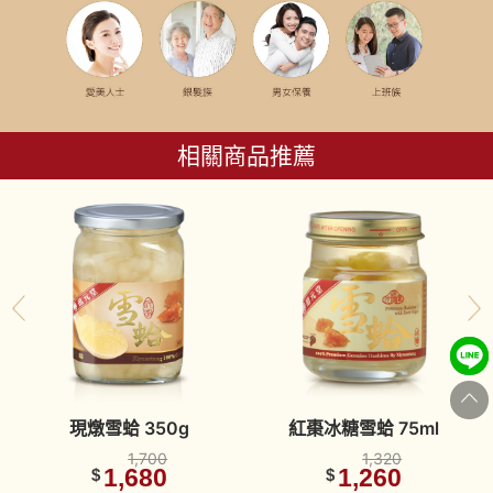
相關商品推薦
現燉雪蛤 350g
紅棗冰糖雪蛤 75ml
1,700
1,320
1,680
1,260
$
$