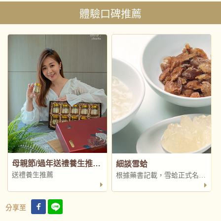
體驗口碑推薦
母親節/過年送禮養生推薦 - 極品燕窩+紅棗雪蛤禮盒
細談雪蛤
送禮養生推薦
根據藥書記載，雪蛤正式名稱
為蛤士蟆，是生長於東北高山
中極為珍貴的中國林蛙
分享至