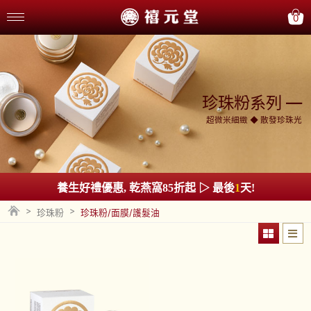
0
珍珠粉系列 —
超微米細緻 ◆ 散發珍珠光
養生好禮優惠, 乾燕窩85折起 ▷ 最後
1
天!
>
>
珍珠粉
珍珠粉/面膜/護髮油