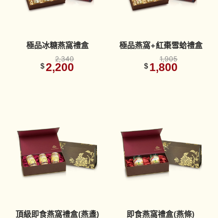
極品冰糖燕窩禮盒
極品燕窩+紅棗雪蛤禮盒
2,340
1,905
2,200
1,800
$
$
頂級即食燕窩禮盒(燕盞)
即食燕窩禮盒(燕條)