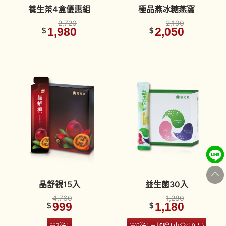
養生茶4盒優惠組
極品燕冰糖燕窩
2,720
2,190
1,980
2,050
$
$
晶舒視15入
益生菌30入
4,760
1,280
999
1,180
$
$
買3送1
買6送1再加贈1小盒(10入)