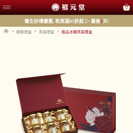
0
養生好禮優惠, 乾燕窩85折起 ▷ 最後
1
天!
>
>
>
精緻禮盒
燕窩禮盒
極品冰糖燕窩禮盒