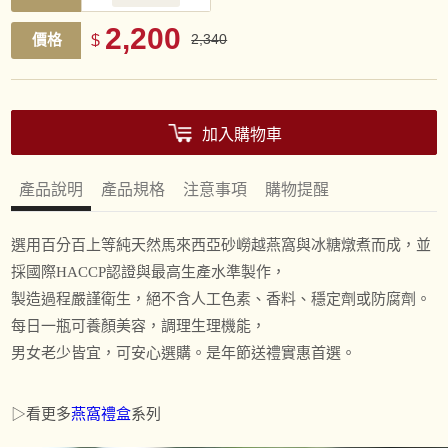
2,200
價格
$
2,340
加入購物車
產品說明
產品規格
注意事項
購物提醒
選用百分百上等純天然馬來西亞砂嶗越燕窩與冰糖燉煮而成，並
採國際HACCP認證與最高生產水準製作，
製造過程嚴謹衛生，絕不含人工色素、香料、穩定劑或防腐劑。
每日一瓶可養顏美容，調理生理機能，
男女老少皆宜，可安心選購。是年節送禮實惠首選。
▷看更多
燕窩禮盒
系列