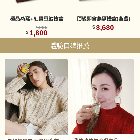
極品燕窩+紅棗雪蛤禮盒
頂級即食燕窩禮盒(燕盞)
3,680
$
1,905
1,800
$
體驗口碑推薦