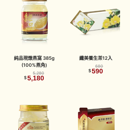
純品現燉燕窩 385g
纖美養生茶12入
(100%燕角)
680
590
$
5,280
5,180
$