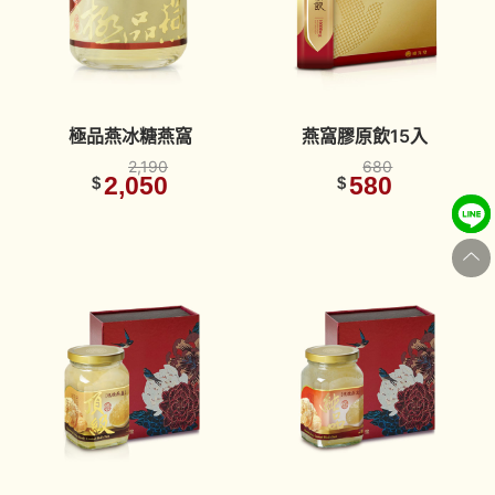
極品燕冰糖燕窩
燕窩膠原飲15入
2,190
680
2,050
580
$
$