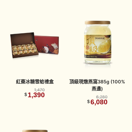
紅棗冰糖雪蛤禮盒
頂級現燉燕窩385g (100%
燕盞)
1,470
1,390
$
6,280
6,080
$