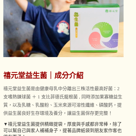
禧元堂益生菌｜成分介紹
禧元堂益生菌是由健康母乳中分離出三株活性最高好菌：2
支嗜熱鍊球菌 ＋ 1 支比菲德氏龍根菌 , 同時添加果寡糖益生
質，以及乳糖、乳酸粉、玉米來源可溶性纖維、磷酸鈣，提
供益生菌良好生存環境及養分，讓益生菌保存更完整！
▼禧元堂益生菌提供精緻提袋，厚度與手感都非常棒，除了
可以幫自己與家人補補身子，提著品牌紙袋到朋友家作客也