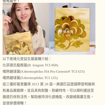
很有面子！
以下是禧元堂益生菌菌種介紹：
比菲德氏龍根菌(B. longum TCI 068)
嗜熱鏈球菌(S.thermophilus HA Pro-Genesis® TCI 633)
嗜熱鏈球菌(S.thermophilus TCI 125)
這三優好菌曾獲得 2013 第 28 屆－美國匹茲堡國際發明展與
新產品展銀牌，並且具有耐酸、耐鹼特性，可以順利運送至
腸道仍保有活性，幫助維持消化道機能、改變細菌叢生態，
並使排便順暢！