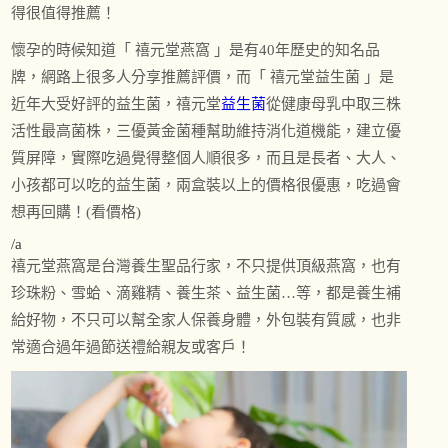
得很值得推薦！
懷孕的時候知道「 禧元堂燕窩 」是有40年歷史的知名品
牌，網路上很多人分享推薦評價，而「 禧元堂益生菌 」是
近年大受好評的益生菌，禧元堂
益生菌
從健康母乳中取三株
活性最高菌株，三優黃金菌種幫助維持消化道機能，建立優
質屏障，實際吃過覺得整個人順很多，而且是長者、大人、
小孩都可以吃的益生菌，兩盒裝以上的價格很優惠，吃過會
想再回購！(看價格)
/a
禧元堂燕窩是台灣養生聖品行家，不只提供頂級燕窩，也有
珍珠粉、雪蛤、滴雞精、養生茶、益生菌…等，都是養生補
給好物，不只可以幫全家人保養身體，外包裝有質感，也非
常適合過年過節送禮給親友或客戶！