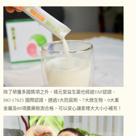
除了榮獲多國獎項之外，禧元堂益生菌也經過TAF認證、
ISO 17025 國際認證，通過3大防腐劑、7大微生物、9大重
金屬及80項農藥檢測合格，可以安心讓家裡大大小小補充！