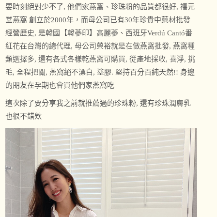
要時刻絕對少不了, 他們家燕窩、珍珠粉的品質都很好, 禧元
堂燕窩 創立於2000年，而母公司已有30年珍貴中藥材批發
經營歷史, 是韓國【韓蔘印】高麗蔘、西班牙Verdú Cantó番
紅花在台灣的總代理, 母公司榮裕就是在做燕窩批發, 燕窩種
類選擇多, 還有各式各樣乾燕窩可購買, 從產地採收, 喜淨, 挑
毛, 全程把關, 燕窩絕不漂白, 塗膠. 堅持百分百純天然!! 身邊
的朋友在孕期也會買他們家燕窩吃
這次除了要分享我之前就推薦過的珍珠粉, 還有珍珠潤膚乳
也很不錯欸