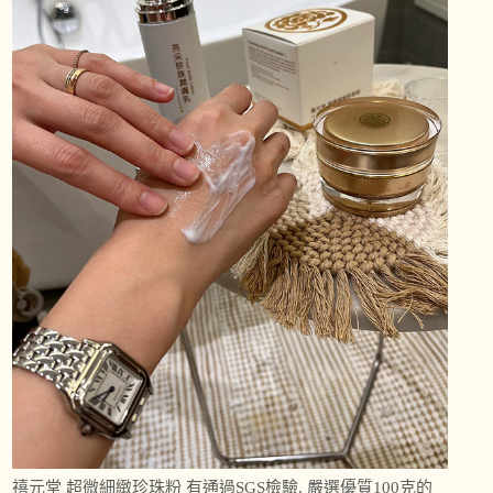
禧元堂 超微細緻珍珠粉 有通過SGS檢驗, 嚴選優質100克的