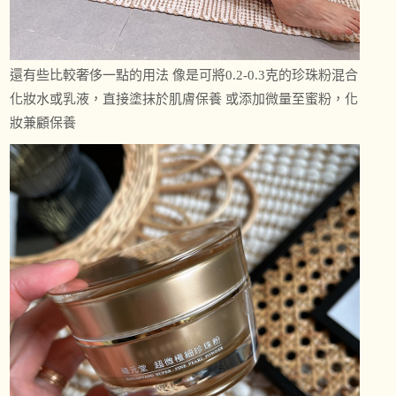
還有些比較奢侈一點的用法 像是可將0.2-0.3克的珍珠粉混合
化妝水或乳液，直接塗抹於肌膚保養 或添加微量至蜜粉，化
妝兼顧保養