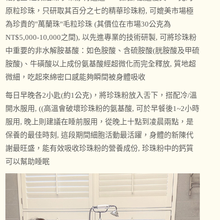
原粒珍珠，只研取其百分之七的精華珍珠粉, 可媲美市場極
為珍貴的"萬蘭珠"毛粒珍珠 (其價位在市場30公克為
NT$5,000-10,000之間), 以先進專業的技術研製, 可將珍珠粉
中重要的非水解胺基酸：如色胺酸、含硫胺酸(胱胺酸及甲硫
胺酸)、牛磺酸以上成份氨基酸經超微化而完全釋放, 質地超
微細，吃起來綿密口感能夠瞬間被身體吸收
每日早晚各2小匙(約1公克)，將珍珠粉放入舌下，搭配冷/溫
開水服用, ((高溫會破壞珍珠粉的氨基酸, 可於早餐後1~2小時
服用, 晚上則建議在睡前服用，從晚上十點到凌晨兩點，是
保養的最佳時刻, 這段期間細胞活動最活躍，身體的新陳代
謝最旺盛，能有效吸收珍珠粉的營養成份, 珍珠粉中的鈣質
可以幫助睡眠