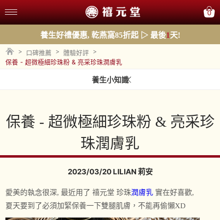
0
養生好禮優惠, 乾燕窩85折起 ▷ 最後
1
天!
>
>
>
口碑推薦
體驗好評
保養 - 超微極細珍珠粉 & 亮采珍珠潤膚乳
養生小知識
保養 - 超微極細珍珠粉 & 亮采珍
珠潤膚乳
2023/03/20 LILIAN 莉安
愛美的執念很深, 最近用了 禧元堂 珍珠
潤膚乳
實在好喜歡,
夏天要到了必須加緊保養一下雙腿肌膚，不能再偷懶XD