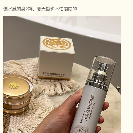
偏水感的身體乳, 夏天擦也不怕悶悶的