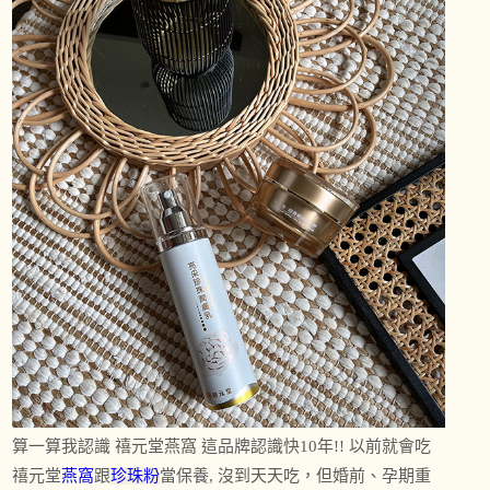
算一算我認識 禧元堂燕窩 這品牌認識快10年!! 以前就會吃
禧元堂
燕窩
跟
珍珠粉
當保養, 沒到天天吃，但婚前、孕期重