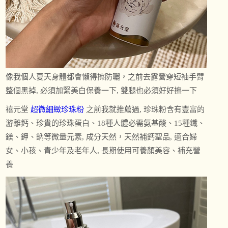
像我個人夏天身體都會懶得擦防曬，之前去露營穿短袖手臂
整個黑掉, 必須加緊美白保養一下, 雙腿也必須好好擦一下
禧元堂
超微細緻珍珠粉
之前我就推薦過, 珍珠粉含有豐富的
游離鈣、珍貴的珍珠蛋白、18種人體必需氨基酸、15種鐵、
鎂、鉀、鈉等微量元素, 成分天然，天然補鈣聖品, 適合婦
女、小孩、青少年及老年人, 長期使用可養顏美容、補充營
養