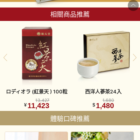
相關商品推薦
ロディオラ (紅景天 ) 100粒
西洋人蔘茶24入
13,427
1,680
11,423
1,480
¥
$
體驗口碑推薦