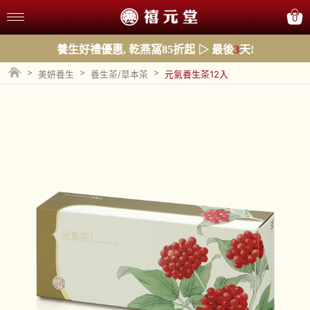
0
養生好禮優惠, 乾燕窩85折起 ▷ 最後
3
天!
>
>
>
美妍養生
養生茶/草本茶
元氣養生茶12入