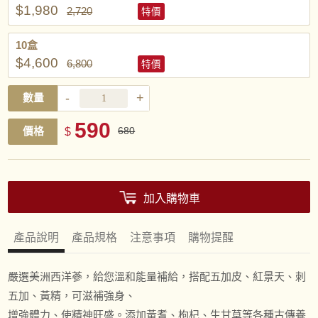
$1,980
2,720
特價
10盒
$4,600
6,800
特價
-
+
數量
590
價格
$
680
加入購物車
產品說明
產品規格
注意事項
購物提醒
嚴選美洲西洋蔘，給您溫和能量補給，搭配五加皮、紅景天、刺
五加、黃精，可滋補強身、
增強體力、使精神旺盛。添加黃耆、枸杞、生甘草等各種古傳養