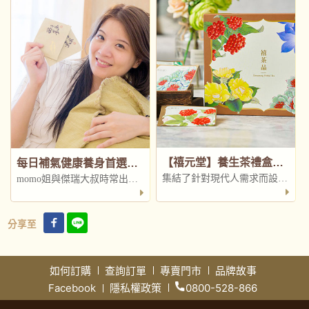
【禧元堂】養生茶禮盒推薦：禧茶品，以茶養人，尋找生活中的平衡之美
每日補氣健康養身首選推薦-禧元堂‭ ‬美國西洋人蔘茶
集結了針對現代人需求而設計
momo姐與傑瑞大叔時常出國
的四款養生茶品
旅行工作，母親時常會叮嚀需
要多多照顧自己身體，有時候
分享至
回娘家時，媽媽會到迪化街去
切一些西洋人蔘回來煮茶給我
們喝....
如何訂購
查詢訂單
專賣門市
品牌故事
Facebook
隱私權政策
0800-528-866