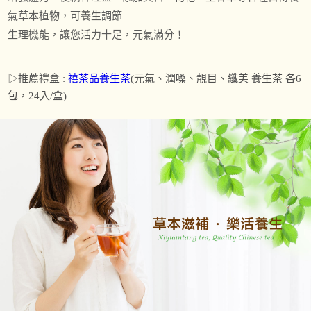
氣草本植物，可養生調節
生理機能，讓您活力十足，元氣滿分！
▷推薦禮盒 :
禧茶品養生茶
(元氣、潤嗓、靚目、纖美 養生茶 各6
包，24入/盒)