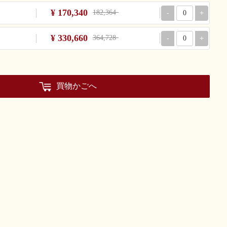
¥ 170,340
182,364
-
+
¥ 330,660
364,728
-
+
買物かごへ