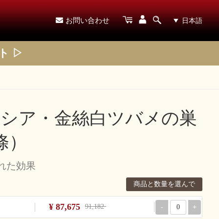
日本語
お問い合わせ
ト ▷
シア・金絲白ツバメの巣
條）
優れた効果
商品と数量を選んで
¥ 87,675
91,182
-
+