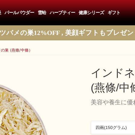
巣
パールパウダー
雪蛤
ハーブティー
健康シリーズ
ギフト
ツバメの巣12%OFF , 美顔ギフトもプレゼン
の巣 (燕條/中條）
インドネ
(燕條/中
​​​​美容や養生に
四兩(150グラム)