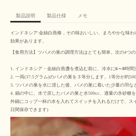
製品說明
製品仕様
メモ
インドネシア‧金絲白燕條，その味おいしい、まろやかな味
効果があります。
【食用方法】ツバメの巣の調理方法はとても簡単。次の4つの
1. インドネシア・金絲白燕盞を煮込む前に、冷水に
6～8
時間
2. 一両(37.5グラム)のバメの巣を３等分します。1等分が約5
3. ツバメの巣を水に浸した後、バメの巣に着いた少量の羽
4. 鍋の中に、水で戻したバメの巣と水500cc、適量の氷
外鍋にコップ一杯の水を入れてスイッチを入れるだけで、ス
日間保存できます)