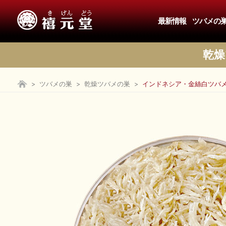
最新情報
ツバメの
乾燥
>
ツバメの巣
>
乾燥ツバメの巣
>
インドネシア・金絲白ツバメ